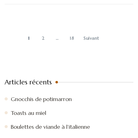
Pagination
des
publications
PAGE
PAGE
PAGE
1
2
…
18
Suivant
Articles récents
Gnocchis de potimarron
Toasts au miel
Boulettes de viande à l’italienne