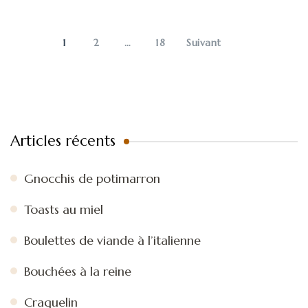
Pagination
des
publications
PAGE
PAGE
PAGE
1
2
…
18
Suivant
Articles récents
Gnocchis de potimarron
Toasts au miel
Boulettes de viande à l’italienne
Bouchées à la reine
Craquelin