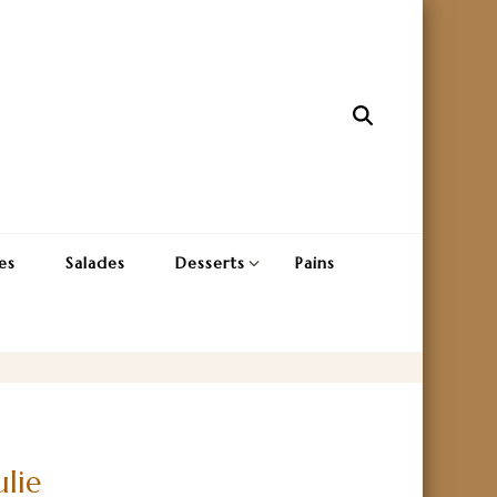
es
Salades
Desserts
Pains
ulie