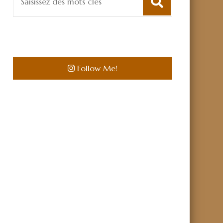
pour
:
Follow Me!