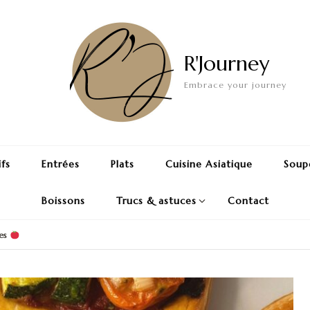
R'Journey
Embrace your journey
ifs
Entrées
Plats
Cuisine Asiatique
Soup
Boissons
Trucs & astuces
Contact
mes