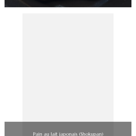
Pain au lait japonais (Shokupan)