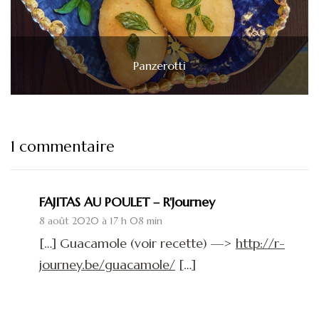
Panzerotti
1 commentaire
FAJITAS AU POULET – R'Journey
8 août 2020 à 17 h 08 min
[…] Guacamole (voir recette) —>
http://r-
journey.be/guacamole/
[…]