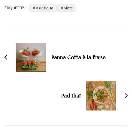
Asiatique
plats
ÉTIQUETTES :
Navigation
d'article
Panna Cotta à la fraise
Pad thaï